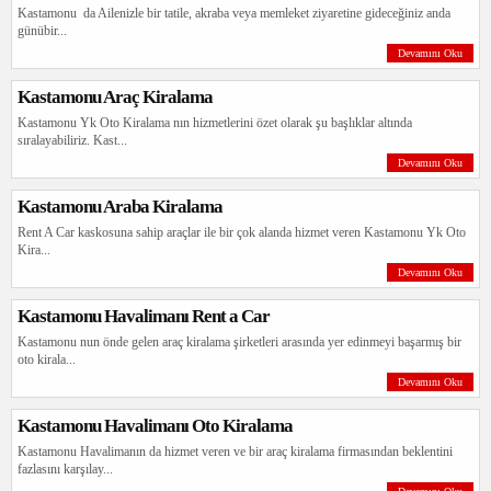
Kastamonu da Ailenizle bir tatile, akraba veya memleket ziyaretine gideceğiniz anda
günübir...
Devamını Oku
Kastamonu Araç Kiralama
FİAT EGEA
Kastamonu Yk Oto Kiralama nın hizmetlerini özet olarak şu başlıklar altında
sıralayabiliriz. Kast...
3000.00 TL / Günlük
Devamını Oku
Kastamonu Araba Kiralama
Rent A Car kaskosuna sahip araçlar ile bir çok alanda hizmet veren Kastamonu Yk Oto
Kira...
Devamını Oku
Kastamonu Havalimanı Rent a Car
Kastamonu nun önde gelen araç kiralama şirketleri arasında yer edinmeyi başarmış bir
oto kirala...
Devamını Oku
FİAT EGEA
Kastamonu Havalimanı Oto Kiralama
3000.00 TL / Günlük
Kastamonu Havalimanın da hizmet veren ve bir araç kiralama firmasından beklentini
fazlasını karşılay...