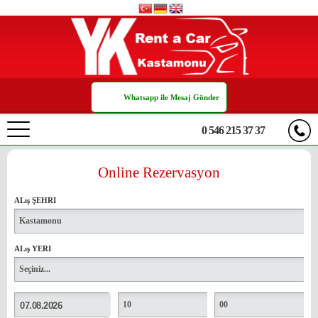
Whatsapp ile Mesaj Gönder
0 546 215 37 37
ANASAYFA
Online Rezervasyon
HAKKIMIZDA
ALış ŞEHRI
Kastamonu
FİYAT LİSTESİ
ALış YERI
TRANSFER
Seçiniz...
KİRALAMA KOŞULLARI
10
00