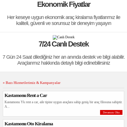
Ekonomik Fiyatlar
SKODA OKTAVİA
3900.00 TL / Günlük
Her keseye uygun ekonomik araç kiralama fiyatlarımız ile
kaliteli, güvenli ve sorunsuz bir deneyim yaşayın
7/24 Canlı Destek
7 Gün 24 Saat dilediğiniz her an anında destek ve bilgi alabilir.
Araçlarımız hakkında detaylı bilgi edinebilirsiniz
FORD courier
» Bazı Hizmetlerimiz & Kampanyalar
3000.00 TL / Günlük
Kastamonu Rent a Car
Kastamonu Yk rent a car, aile tipine uygun araçlara sahip geniş bir araç filosuna sahiptir.
A...
Devamını Oku
Kastamonu Oto Kiralama