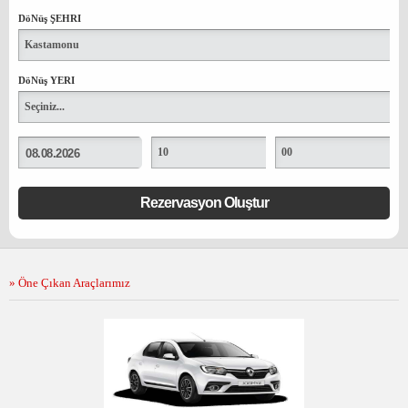
FİLO KİRALAMA
DöNüş ŞEHRI
S. S. S.
Kastamonu
DöNüş YERI
İLETİŞİM
Seçiniz...
10
00
» Öne Çıkan Araçlarımız